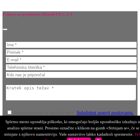
Prijava na pregled po Metodi P.E.C.A.®
Seznanjen sem in strinjam se s
Splošnimi pogoji poslovanja.
*
Spletno mesto uporablja piškotke, ki omogočajo boljšo uporabniško izkušnjo i
analizo spletne strani. Prosimo označite s klikom na gumb »Strinjam se«, če se
strinjate z njihovo namestitvijo. Vaše nastavitve lahko kadarkoli spremenite.
Ve