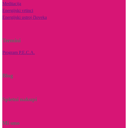
Meditacija
Energijski vrtinci
Energijski ustroj človeka
Termini
Program P.E.C.A.
Blog
Spletni nakupi
Mi smo