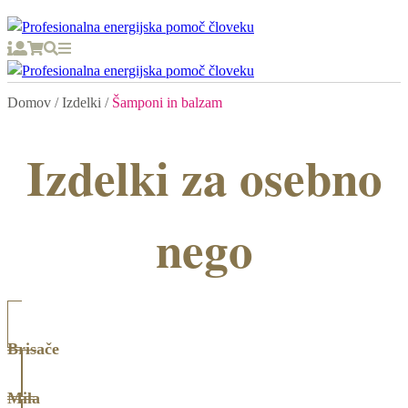
Domov
/
Izdelki
/
Šamponi in balzam
Izdelki za osebno
nego
Brisače
Mila