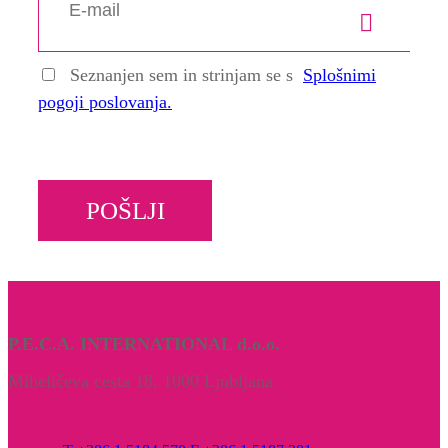
Seznanjen sem in strinjam se s
Splošnimi
pogoji poslovanja.
POŠLJI
P.E.C.A. INTERNATIONAL d.o.o.
Miheličeva cesta 18, 1000 Ljubljana