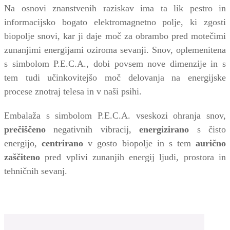
Na osnovi znanstvenih raziskav ima ta lik pestro in
informacijsko bogato elektromagnetno polje, ki zgosti
biopolje snovi, kar ji daje moč za obrambo pred motečimi
zunanjimi energijami oziroma sevanji. Snov, oplemenitena
s simbolom P.E.C.A., dobi povsem nove dimenzije in s
tem tudi učinkovitejšo moč delovanja na energijske
procese znotraj telesa in v naši psihi.
Embalaža s simbolom P.E.C.A. vseskozi ohranja snov,
prečiščeno
negativnih vibracij,
energizirano
s čisto
energijo,
centrirano
v gosto biopolje in s tem
aurično
zaščiteno
pred vplivi zunanjih energij ljudi, prostora in
tehničnih sevanj.