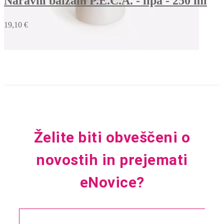
Naravni balzam P.E.C.A. - lipa - 250 ml
19,10 €
V košarico
Želite biti obveščeni o
novostih in prejemati
eNovice?