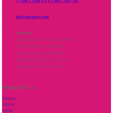
T +386 1 5184 570
F +386 1 5187 381
info@pecastory.com
Trgovina
ponedeljek od 8.00 do 16.00 ure
torek od 8.00 do 19.00 ure
sreda od 8.00 do 16.00 ure
četrtek od 8.00 do 17:30 ure
petek od 8.00 do 15.00 ure
Metoda P.E.C.A.
Program
Storitve
Izdelki