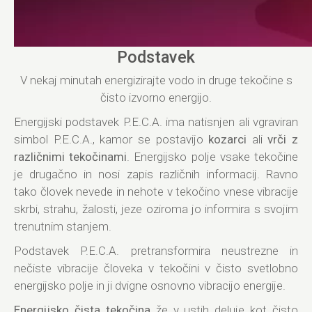
Podstavek
V nekaj minutah energizirajte vodo in druge tekočine s
čisto izvorno energijo.
Energijski podstavek P.E.C.A. ima natisnjen ali vgraviran
simbol P.E.C.A., kamor se postavijo
kozarci
ali
vrči z
različnimi tekočinami
. Energijsko polje vsake tekočine
je drugačno in nosi zapis različnih informacij. Ravno
tako človek nevede in nehote v tekočino vnese vibracije
skrbi, strahu, žalosti, jeze oziroma jo informira s svojim
trenutnim stanjem.
Podstavek P.E.C.A. pretransformira neustrezne in
nečiste vibracije človeka v tekočini v čisto svetlobno
energijsko polje in ji dvigne osnovno vibracijo energije.
Energijsko čista tekočina
že v ustih deluje kot čisto