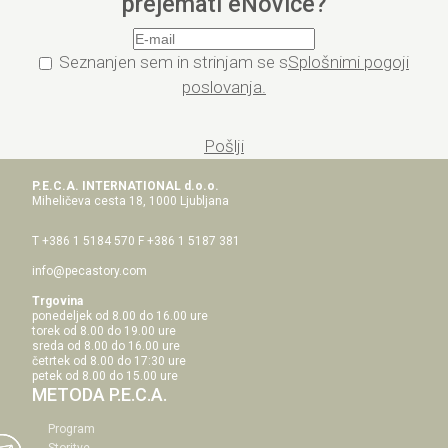
prejemati eNovice?
Seznanjen sem in strinjam se s
Splošnimi pogoji
poslovanja.
Pošlji
P.E.C.A. INTERNATIONAL d.o.o.
Miheličeva cesta 18, 1000 Ljubljana
T +386 1 5184 570
F +386 1 5187 381
info@pecastory.com
Trgovina
ponedeljek od 8.00 do 16.00 ure
torek od 8.00 do 19.00 ure
sreda od 8.00 do 16.00 ure
četrtek od 8.00 do 17:30 ure
petek od 8.00 do 15.00 ure
METODA P.E.C.A.
Program