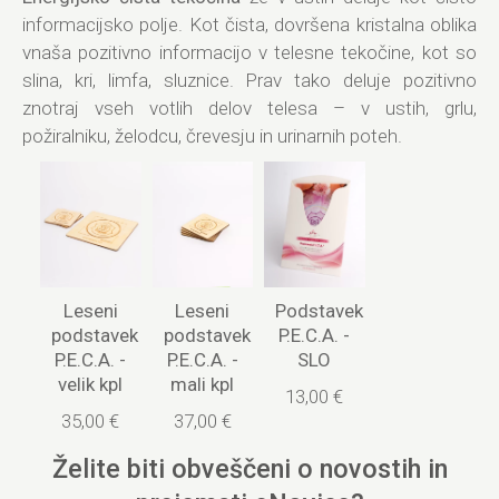
informacijsko polje. Kot čista, dovršena kristalna oblika
vnaša pozitivno informacijo v telesne tekočine, kot so
slina, kri, limfa, sluznice. Prav tako deluje pozitivno
znotraj vseh votlih delov telesa – v ustih, grlu,
požiralniku, želodcu, črevesju in urinarnih poteh.
Leseni
Leseni
Podstavek
podstavek
podstavek
P.E.C.A. -
P.E.C.A. -
P.E.C.A. -
SLO
velik kpl
mali kpl
13,00 €
35,00 €
37,00 €
Želite biti obveščeni o novostih in