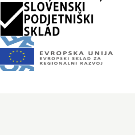
Naložbo je v okviru vavčerja za digitalni marketing (spletna stran,
spletna trgovina) podprl Javni Sklad Republike Slovenije za podjetništvo.
Naložbo sofinancirata Republika Slovenija in Evropska unija iz
Evropskega sklada za regionalni razvoj.