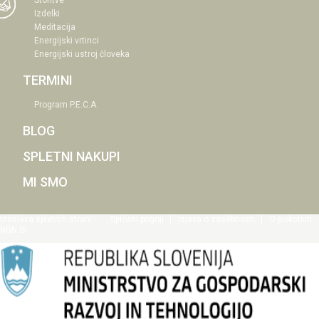
Storitve
Izdelki
Meditacija
Energijski vrtinci
Energijski ustroj človeka
TERMINI
Program P.E.C.A.
BLOG
SPLETNI NAKUPI
MI SMO
Izdelava spletnih strani
:
Splošni pogoji
Izjava o zasebnosti
O piškotkih
NGN.SI