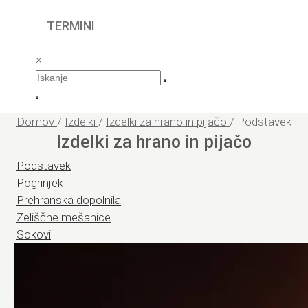
TERMINI
×
Domov
/
Izdelki
/
Izdelki za hrano in pijačo
/
Podstavek
Izdelki za hrano in pijačo
Podstavek
Pogrinjek
Prehranska dopolnila
Zeliščne mešanice
Sokovi