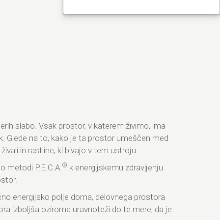
erih slabo. Vsak prostor, v katerem živimo, ima
ek. Glede na to, kako je ta prostor umeščen med
ali in rastline, ki bivajo v tem ustroju.
®
po metodi P.E.C.A.
k energijskemu zdravljenju
stor.
ično energijsko polje doma, delovnega prostora
a izboljša oziroma uravnoteži do te mere, da je