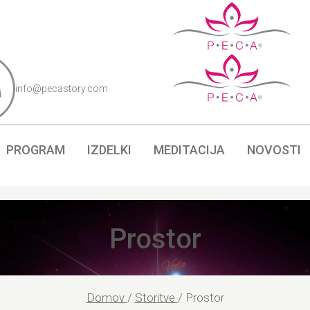
info@pecastory.com
PROGRAM
IZDELKI
MEDITACIJA
NOVOSTI
Prostor
Domov
/
Storitve
/
Prostor