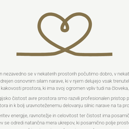
 in nezavedno se v nekaterih prostorih počutimo dobro, v nekat
drejen osnovnim silam narave, ki v njem delujejo vsak trenut
kakovosti prostora, ki ima svoj ogromen vpliv tudi na človeka, živ
ijsko čistost avre prostora smo razvili profesionalen pristop 
tora in k bolj uravnoteženemu delovanju silnic narave na ta pro
tev energije, ravnotežje in celovitost ter čistost ima posam
v se odredi natančna mera ukrepov, ki posamično polje prostor