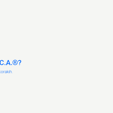
E.C.A.®?
korakih.