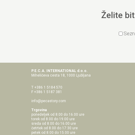
Želite bi
Sezn
P.E.C.A. INTERNATIONAL d.o.o.
Miheličeva cesta 18, 1000 Ljubljana
T +386 1 5184 570
F +386 1 5187 381
info@pecastory.com
Trgovina
ponedeljek od 8.00 do 16.00 ure
torek od 8.00 do 19.00 ure
sreda od 8.00 do 16.00 ure
četrtek od 8.00 do 17:30 ure
petek od 8.00 do 15.00 ure