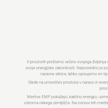
V prostorih preživimo večino svojega življenja
svoje energijske zakonitosti. Neposredno je po
naravne silnice, lahko opisujemo en tip 
Glede na umestitev prostora v naravo in energ
pros
Meritve EMP pokažejo, kakšno energijo, usmeri
oziroma nekega zemljišča. Na osnovi teh merite