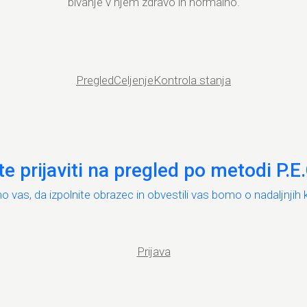
bivanje v njem zdravo in normalno.
Pregled
Celjenje
Kontrola stanja
te prijaviti na pregled po metodi P.
 vas, da izpolnite obrazec in obvestili vas bomo o nadaljnjih 
Prijava