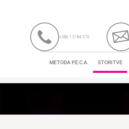
+386 1 5184 570
METODA P.E.C.A.
STORITVE