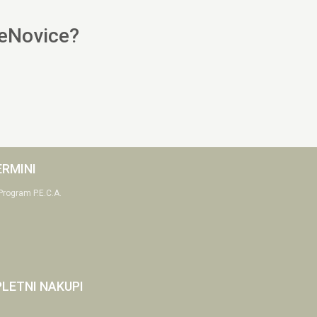
 eNovice?
ERMINI
Program P.E.C.A.
PLETNI NAKUPI