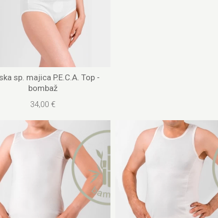
ka sp. majica P.E.C.A. Top -
bombaž
34,00 €