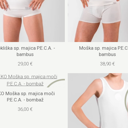
kliška sp. majica P.E.C.A. -
Moška sp. majica P.E.C.
bambus
bambus
29,00 €
38,90 €
KO Moška sp. majica moči
P.E.C.A. - bombaž
36,00 €