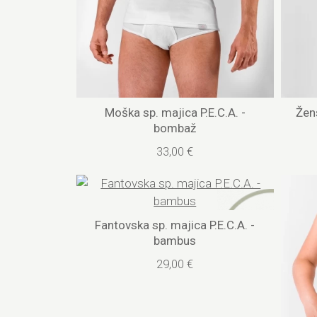
Moška sp. majica P.E.C.A. -
Žens
bombaž
33,00 €
Fantovska sp. majica P.E.C.A. -
bambus
29,00 €