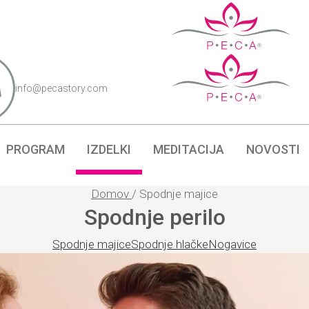
info@pecastory.com
PROGRAM
IZDELKI
MEDITACIJA
NOVOSTI
Domov
/
Spodnje majice
Spodnje perilo
Spodnje majice
Spodnje hlačke
Nogavice