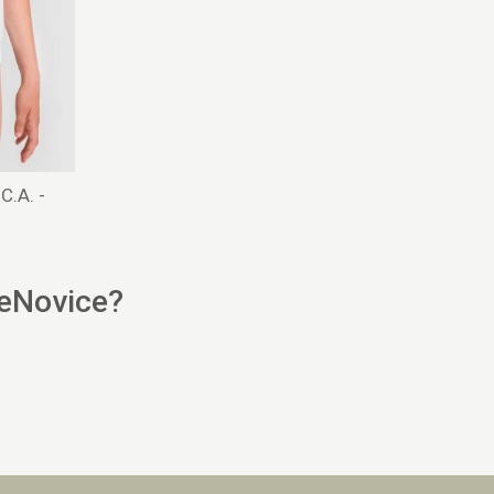
C.A. -
 eNovice?