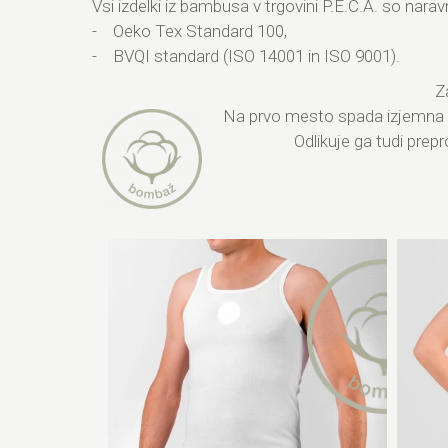
Vsi izdelki iz bambusa v trgovini P.E.C.A. so nara
- Oeko Tex Standard 100,
- BVQI standard (ISO 14001 in ISO 9001).
Z
Na prvo mesto spada izjemna sp
Odlikuje ga tudi prep