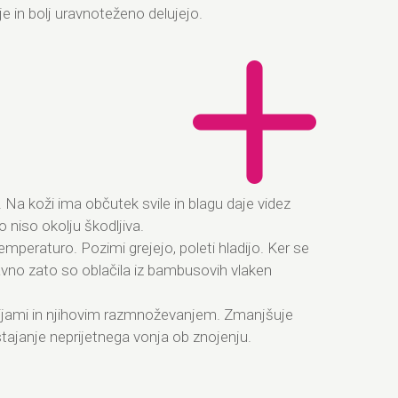
je in bolj uravnoteženo delujejo.
 Na koži ima občutek svile in blagu daje videz
niso okolju škodljiva.
peraturo. Pozimi grejejo, poleti hladijo. Ker se
Ravno zato so oblačila iz bambusovih vlaken
rijami in njihovim razmnoževanjem. Zmanjšuje
stajanje neprijetnega vonja ob znojenju.