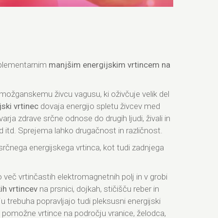
mplementarnim
manjšim energijskim vrtincem na
, možganskemu živcu vagusu, ki oživčuje velik del
jski vrtinec
dovaja energijo spletu živcev med
arja zdrave srčne odnose do drugih ljudi, živali in
ed itd. Sprejema lahko drugačnost in različnost.
 srčnega energijskega vrtinca, kot tudi zadnjega
o več vrtinčastih elektromagnetnih polj in v grobi
ih vrtincev
na prsnici, dojkah, stičišču reber in
u trebuha popravljajo tudi pleksusni energijski
jo pomožne vrtince na področju vranice, želodca,