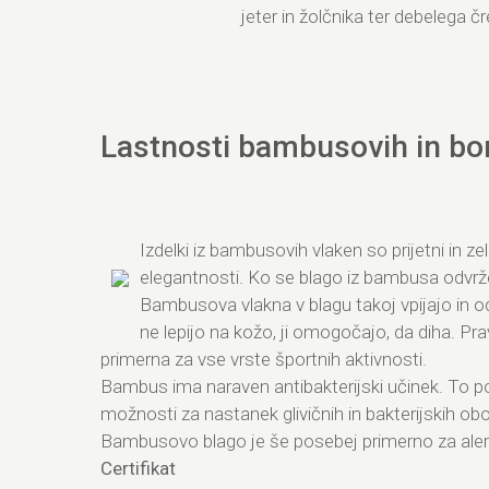
jeter in žolčnika ter debelega č
Lastnosti bambusovih in b
Izdelki iz bambusovih vlaken so prijetni in z
elegantnosti. Ko se blago iz bambusa odvrže
Bambusova vlakna v blagu takoj vpijajo in o
ne lepijo na kožo, ji omogočajo, da diha. Pr
primerna za vse vrste športnih aktivnosti.
Bambus ima naraven antibakterijski učinek. To p
možnosti za nastanek glivičnih in bakterijskih ob
Bambusovo blago je še posebej primerno za alerg
Certifikat