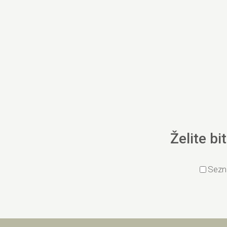
Želite bi
Sezn