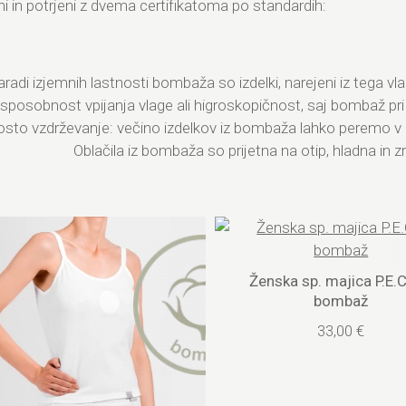
vni in potrjeni z dvema certifikatoma po standardih:
aradi izjemnih lastnosti bombaža so izdelki, narejeni iz tega vlak
osobnost vpijanja vlage ali higroskopičnost, saj bombaž pri 9
rosto vzdrževanje: večino izdelkov iz bombaža lahko peremo v p
Oblačila iz bombaža so prijetna na otip, hladna in z
Ženska sp. majica P.E.C
bombaž
33,00 €