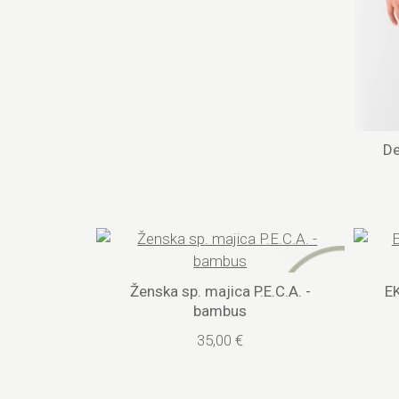
De
Ženska sp. majica P.E.C.A. -
E
bambus
35,00 €