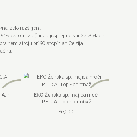
na, zelo razširjeni.
5-odstotni zračni vlagi sprejme kar 27 % vlage.
ralnem stroju pri 90 stopinjah Celzija.
račna.
.A. -
EKO Ženska sp. majica moči
P.E.C.A. Top - bombaž
36,00 €