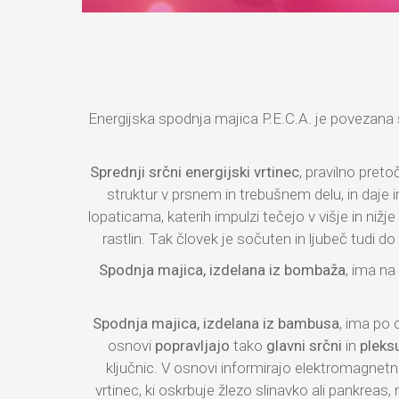
Energijska spodnja majica P.E.C.A. je povezana
Sprednji srčni energijski vrtinec
, pravilno pret
struktur v prsnem in trebušnem delu, in daje i
lopaticama, katerih impulzi tečejo v višje in nižj
rastlin. Tak človek je sočuten in ljubeč tudi d
Spodnja majica, izdelana iz bombaža
, ima na
Spodnja majica, izdelana iz bambusa
, ima po 
osnovi
popravljajo
tako
glavni srčni
in
pleksu
ključnic. V osnovi informirajo elektromagnetno
vrtinec, ki oskrbuje žlezo slinavko ali pankrea