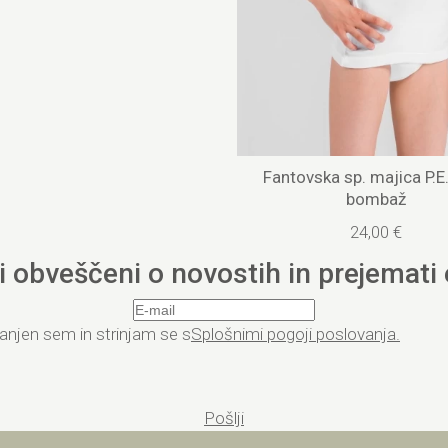
Fantovska sp. majica P.E.
bombaž
24,00 €
ti obveščeni o novostih in prejemati
anjen sem in strinjam se s
Splošnimi pogoji poslovanja.
Pošlji