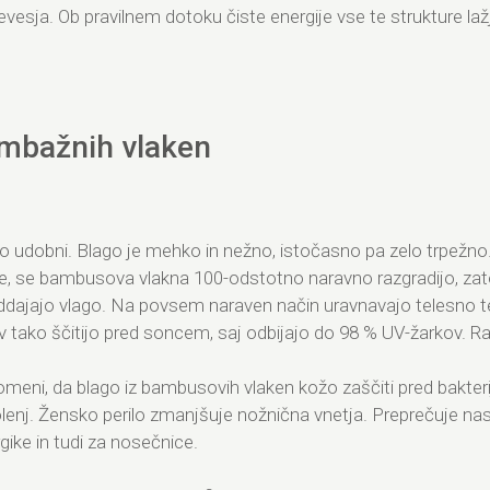
revesja. Ob pravilnem dotoku čiste energije vse te strukture laž
ombažnih vlaken
elo udobni. Blago je mehko in nežno, istočasno pa zelo trpežno.
, se bambusova vlakna 100-odstotno naravno razgradijo, zato 
ddajajo vlago. Na povsem naraven način uravnavajo telesno tem
av tako ščitijo pred soncem, saj odbijajo do 98 % UV-žarkov. 
omeni, da blago iz bambusovih vlaken kožo zaščiti pred bakte
olenj. Žensko perilo zmanjšuje nožnična vnetja. Preprečuje na
ike in tudi za nosečnice.