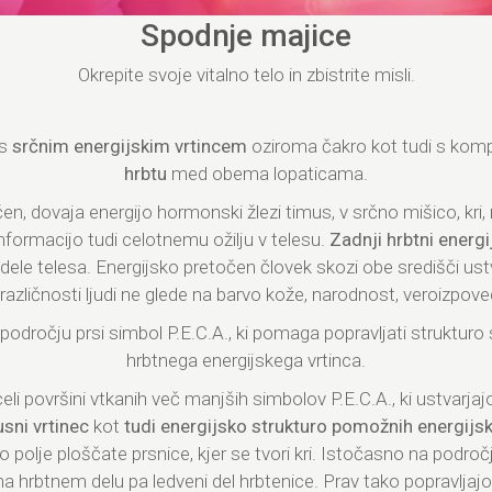
Spodnje majice
Okrepite svoje vitalno telo in zbistrite misli.
 s
srčnim energijskim vrtincem
oziroma čakro kot tudi s ko
hrbtu
med obema lopaticama.
očen, dovaja energijo hormonski žlezi timus, v srčno mišico, kri
nformacijo tudi celotnemu ožilju v telesu.
Zadnji hrbtni energi
e dele telesa. Energijsko pretočen človek skozi obe središči ustv
o različnosti ljudi ne glede na barvo kože, narodnost, veroizpov
 področju prsi simbol P.E.C.A., ki pomaga popravljati strukturo
hrbtnega energijskega vrtinca.
celi površini vtkanih več manjših simbolov P.E.C.A., ki ustvarjaj
sni vrtinec
kot
tudi energijsko strukturo pomožnih energijsk
 polje ploščate prsnice, kjer se tvori kri. Istočasno na področj
s, na hrbtnem delu pa ledveni del hrbtenice. Prav tako popravlja