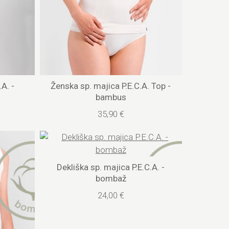
A. -
Ženska sp. majica P.E.C.A. Top -
bambus
35,90 €
Dekliška sp. majica P.E.C.A. -
bombaž
24,00 €